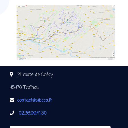
21 route de Chécy
45470 Traînou
contact@sibcca.fr
02.36.99.41.30